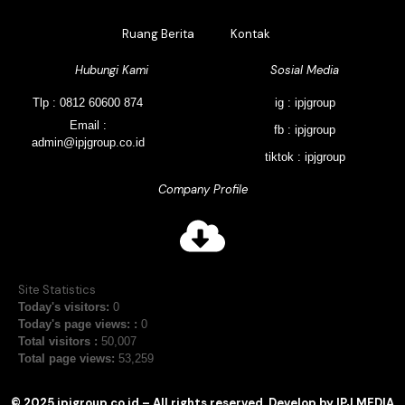
Ruang Berita
Kontak
Hubungi Kami
Sosial Media
Tlp : 0812 60600 874
ig : ipjgroup
Email :
fb : ipjgroup
admin@ipjgroup.co.id
tiktok : ipjgroup
Company Profile
Site Statistics
Today's visitors:
0
Today's page views: :
0
Total visitors :
50,007
Total page views:
53,259
© 2025 ipjgroup.co.id – All rights reserved. Develop by IPJ MEDIA