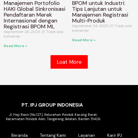
Manajemen Portofolio
BPOM untuk Industri:
HAKI Global Sinkronisasi
Tips Lanjutan untuk
Pendaftaran Merek
Manajemen Registrasi
Internasional dengan
Multi-Produk
Registrasi BPOM ML
September 24, 2025
Tidak ada
komentar
September 26, 2025
Tidak ada
komentar
Read More »
Read More »
Loat More
PT. IPJ GROUP INDONESIA
Jl. Haji Basir (No.127), Kelurahan Pondok Kacang Barat,
Kecamatan Pondok Aren, Tangerang Selatan, Banten 15426.
Beranda
Tentang Kami
Layanan
Karir IPJ