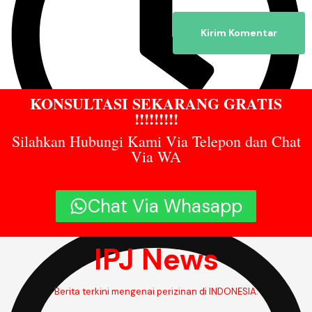
KONSULTASI SEKARANG GRATIS
!!!!!!!!!
Silahkan Hubungi Kami Via Telepon dan Chat
Via WA
9:00 am
Chat Via Whasapp
IPJ News
Berita terkini mengenai perizinan di INDONESIA.