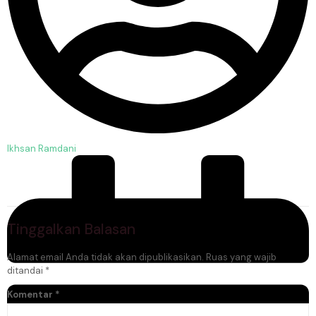
Ikhsan Ramdani
Tinggalkan Balasan
Alamat email Anda tidak akan dipublikasikan.
Ruas yang wajib
ditandai
*
Komentar
*