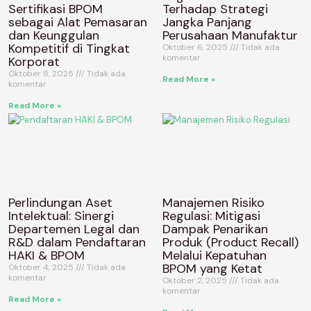
Sertifikasi BPOM
Terhadap Strategi
sebagai Alat Pemasaran
Jangka Panjang
dan Keunggulan
Perusahaan Manufaktur
Kompetitif di Tingkat
Oktober 6, 2025
Tidak ada
komentar
Korporat
Oktober 8, 2025
Tidak ada
Read More »
komentar
Read More »
Perlindungan Aset
Manajemen Risiko
Intelektual: Sinergi
Regulasi: Mitigasi
Departemen Legal dan
Dampak Penarikan
R&D dalam Pendaftaran
Produk (Product Recall)
HAKI & BPOM
Melalui Kepatuhan
BPOM yang Ketat
Oktober 4, 2025
Tidak ada
komentar
Oktober 2, 2025
Tidak ada
komentar
Read More »