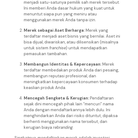
menjadi satu-satunya pemilik sah merek tersebut.
Ini memberi Anda dasar hukum yang kuat untuk
menuntut siapa pun yang meniru atau
menggunakan merek Anda tanpa izin.
Merek sebagai Aset Berharga:
Merek yang
terdaftar menjadi aset bisnis yang bernilai. Aset ini
bisa dijual, diwariskan, atau dilisensikan (misalnya
untuk sistem
franchise
) untuk mendapatkan
pemasukan tambahan.
Membangun Identitas & Kepercayaan:
Merek
terdaftar membedakan produk Anda dari pesaing,
membangun reputasi profesional, dan
meningkatkan kepercayaan konsumen terhadap
keaslian produk Anda.
Mencegah Sengketa & Kerugian:
Pendaftaran
sejak dini mencegah pihak lain “mencuri” nama
Anda dengan mendaftarkannya lebih dulu. Ini
menghindarkan Anda dari risiko dituntut, dipaksa
berhenti menggunakan nama tersebut, dan
kerugian biaya
rebranding
.
Singkatnya, mendaftarkan merek adalah investasi