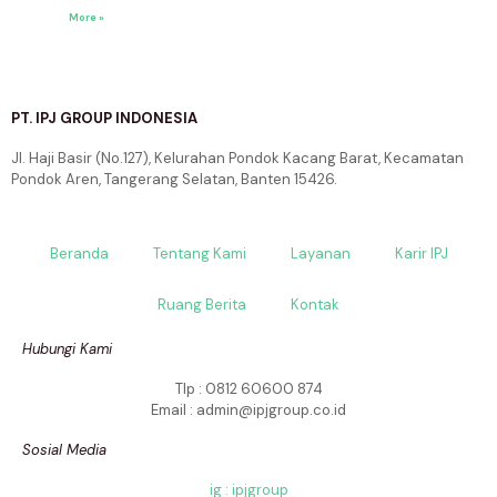
More »
PT. IPJ GROUP INDONESIA
Jl. Haji Basir (No.127), Kelurahan Pondok Kacang Barat, Kecamatan
Pondok Aren, Tangerang Selatan, Banten 15426.
Beranda
Tentang Kami
Layanan
Karir IPJ
Ruang Berita
Kontak
Hubungi Kami
Tlp : 0812 60600 874
Email : admin@ipjgroup.co.id
Sosial Media
ig : ipjgroup