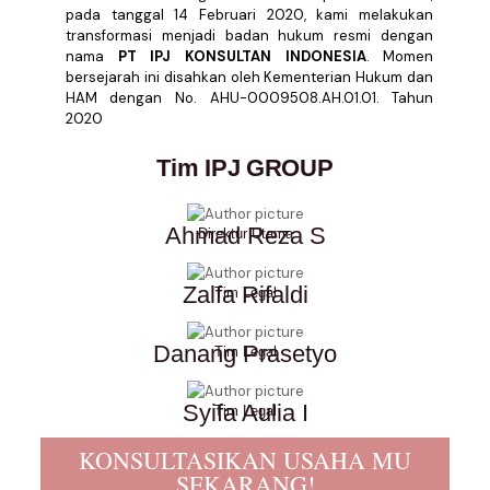
pada tanggal 14 Februari 2020, kami melakukan
transformasi menjadi badan hukum resmi dengan
nama
PT IPJ KONSULTAN INDONESIA
. Momen
bersejarah ini disahkan oleh Kementerian Hukum dan
HAM dengan No. AHU-0009508.AH.01.01. Tahun
2020
Tim IPJ GROUP
Ahmad Reza S
Direktur Utama
Zalfa Rifaldi
Tim Legal
Danang Prasetyo
Tim Legal
Syifa Aulia I
Tim Legal
KONSULTASIKAN USAHA MU
SEKARANG!