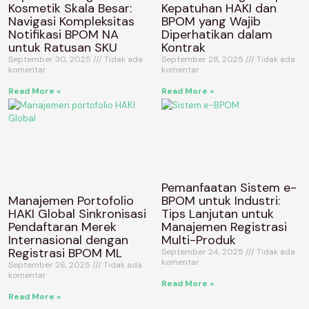
Kosmetik Skala Besar:
Kepatuhan HAKI dan
Navigasi Kompleksitas
BPOM yang Wajib
Notifikasi BPOM NA
Diperhatikan dalam
untuk Ratusan SKU
Kontrak
September 30, 2025
Tidak ada
September 28, 2025
Tidak ada
komentar
komentar
Read More »
Read More »
Pemanfaatan Sistem e-
Manajemen Portofolio
BPOM untuk Industri:
HAKI Global Sinkronisasi
Tips Lanjutan untuk
Pendaftaran Merek
Manajemen Registrasi
Internasional dengan
Multi-Produk
Registrasi BPOM ML
September 24, 2025
Tidak ada
komentar
September 26, 2025
Tidak ada
komentar
Read More »
Read More »