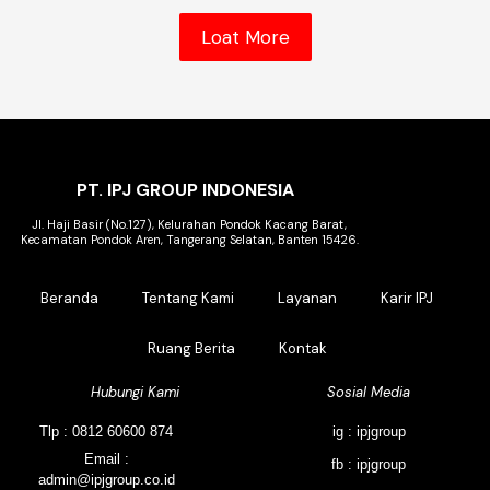
Loat More
PT. IPJ GROUP INDONESIA
Jl. Haji Basir (No.127), Kelurahan Pondok Kacang Barat,
Kecamatan Pondok Aren, Tangerang Selatan, Banten 15426.
Beranda
Tentang Kami
Layanan
Karir IPJ
Ruang Berita
Kontak
Hubungi Kami
Sosial Media
Tlp : 0812 60600 874
ig : ipjgroup
Email :
fb : ipjgroup
admin@ipjgroup.co.id