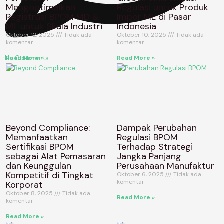
Mengoptimalkan
Regulasi untuk Produk
Registrasi BPOM MD &
Impor ML di Pasar
ML untuk Skala Industri
Indonesia
Oktober 12, 2025
Tidak ada
Oktober 10, 2025
Tidak ada
komentar
komentar
Read More »
Read More »
No Comments
Beyond Compliance:
Dampak Perubahan
Memanfaatkan
Regulasi BPOM
Sertifikasi BPOM
Terhadap Strategi
sebagai Alat Pemasaran
Jangka Panjang
dan Keunggulan
Perusahaan Manufaktur
Kompetitif di Tingkat
Oktober 6, 2025
Tidak ada
komentar
Korporat
Oktober 8, 2025
Tidak ada
Read More »
komentar
Read More »