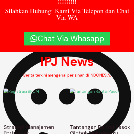
!!!!!!!!!
Silahkan Hubungi Kami Via Telepon dan Chat
Via WA
9:22 am
Chat Via Whasapp
IPJ News
Berita terkini mengenai perizinan di INDONESIA.
Strategi Manajemen
Tantangan Rantai Pasok
Portofolio:
Global: Sinkronisasi