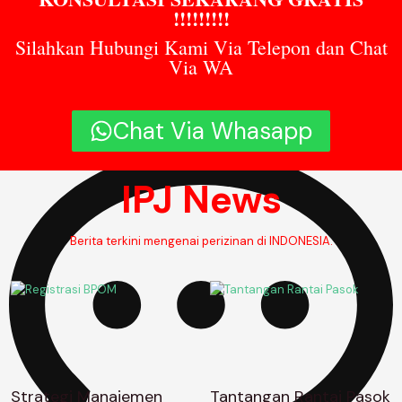
!!!!!!!!!
Silahkan Hubungi Kami Via Telepon dan Chat
Via WA
9:44 am
Chat Via Whasapp
IPJ News
Berita terkini mengenai perizinan di INDONESIA.
Strategi Manajemen
Tantangan Rantai Pasok