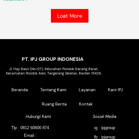
Loat More
PT. IPJ GROUP INDONESIA
Jl. Haji Basir (No.127), Kelurahan Pondok Kacang Barat,
Kecamatan Pondok Aren, Tangerang Selatan, Banten 15426.
Beranda
Tentang Kami
Layanan
Karir IPJ
Ruang Berita
Kontak
Hubungi Kami
Sosial Media
Tlp : 0812 60600 874
ig : ipjgroup
Email :
fb : ipjgroup