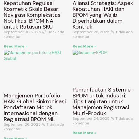
Kepatuhan Regulasi
Aliansi Strategis: Aspek
Kosmetik Skala Besar:
Kepatuhan HAKI dan
Navigasi Kompleksitas
BPOM yang Wajib
Notifikasi BPOM NA
Diperhatikan dalam
untuk Ratusan SKU
Kontrak
September 30, 2025
Tidak ada
September 28, 2025
Tidak ada
komentar
komentar
Read More »
Read More »
Pemanfaatan Sistem e-
Manajemen Portofolio
BPOM untuk Industri:
HAKI Global Sinkronisasi
Tips Lanjutan untuk
Pendaftaran Merek
Manajemen Registrasi
Internasional dengan
Multi-Produk
Registrasi BPOM ML
September 24, 2025
Tidak ada
komentar
September 26, 2025
Tidak ada
komentar
Read More »
Read More »