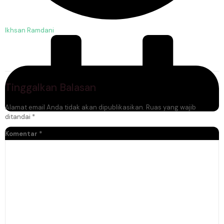
Ikhsan Ramdani
Tinggalkan Balasan
Alamat email Anda tidak akan dipublikasikan.
Ruas yang wajib
ditandai
*
Komentar
*