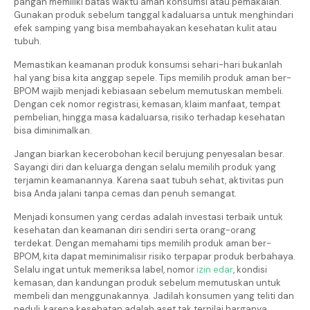
pangan memiliki batas waktu aman konsumsi atau pemakaian.
Gunakan produk sebelum tanggal kadaluarsa untuk menghindari
efek samping yang bisa membahayakan kesehatan kulit atau
tubuh.
Memastikan keamanan produk konsumsi sehari-hari bukanlah
hal yang bisa kita anggap sepele. Tips memilih produk aman ber-
BPOM wajib menjadi kebiasaan sebelum memutuskan membeli.
Dengan cek nomor registrasi, kemasan, klaim manfaat, tempat
pembelian, hingga masa kadaluarsa, risiko terhadap kesehatan
bisa diminimalkan.
Jangan biarkan kecerobohan kecil berujung penyesalan besar.
Sayangi diri dan keluarga dengan selalu memilih produk yang
terjamin keamanannya. Karena saat tubuh sehat, aktivitas pun
bisa Anda jalani tanpa cemas dan penuh semangat.
Menjadi konsumen yang cerdas adalah investasi terbaik untuk
kesehatan dan keamanan diri sendiri serta orang-orang
terdekat. Dengan memahami tips memilih produk aman ber-
BPOM, kita dapat meminimalisir risiko terpapar produk berbahaya.
Selalu ingat untuk memeriksa label, nomor
izin edar
, kondisi
kemasan, dan kandungan produk sebelum memutuskan untuk
membeli dan menggunakannya. Jadilah konsumen yang teliti dan
peduli, karena kesehatan adalah aset tak ternilai harganya.