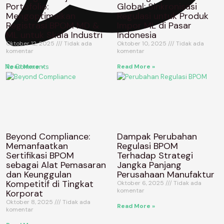
Portofolio:
Global: Sinkronisasi
Mengoptimalkan
Regulasi untuk Produk
Registrasi BPOM MD &
Impor ML di Pasar
ML untuk Skala Industri
Indonesia
Oktober 12, 2025
Tidak ada
Oktober 10, 2025
Tidak ada
komentar
komentar
Read More »
Read More »
No Comments
Beyond Compliance:
Dampak Perubahan
Memanfaatkan
Regulasi BPOM
Sertifikasi BPOM
Terhadap Strategi
sebagai Alat Pemasaran
Jangka Panjang
dan Keunggulan
Perusahaan Manufaktur
Kompetitif di Tingkat
Oktober 6, 2025
Tidak ada
komentar
Korporat
Oktober 8, 2025
Tidak ada
Read More »
komentar