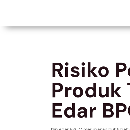
Risiko 
Produk 
Edar B
Izin edar BPOM merupakan bukti bah