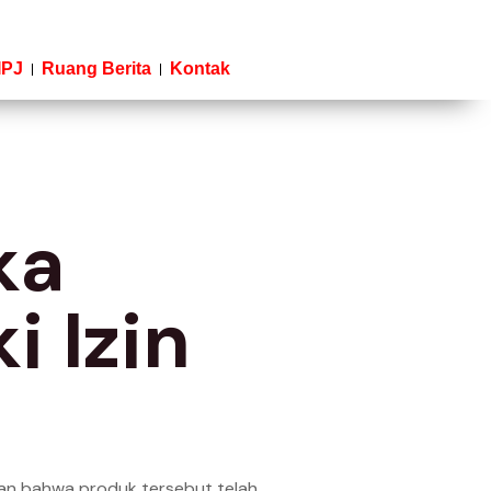
IPJ
Ruang Berita
Kontak
ka
i Izin
kan bahwa produk tersebut telah