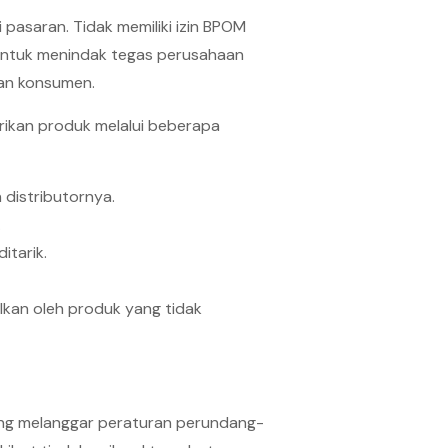
 pasaran. Tidak memiliki izin BPOM
 untuk menindak tegas perusahaan
an konsumen.
rikan produk melalui beberapa
 distributornya.
.
itarik.
lkan oleh produk yang tidak
yang melanggar peraturan perundang-