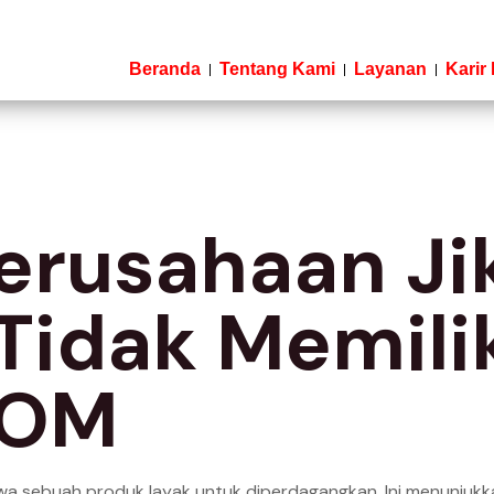
Beranda
Tentang Kami
Layanan
Karir 
Perusahaan Ji
Tidak Memilik
POM
wa sebuah produk layak untuk diperdagangkan. Ini menunjuk