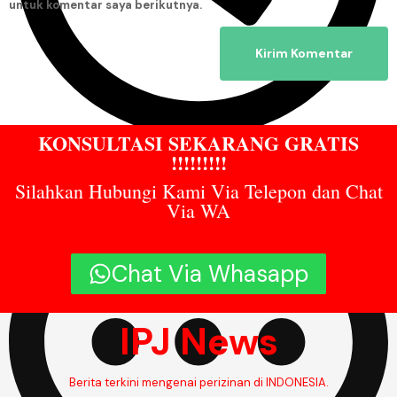
untuk komentar saya berikutnya.
KONSULTASI SEKARANG GRATIS
!!!!!!!!!
9:00 am
Silahkan Hubungi Kami Via Telepon dan Chat
Via WA
Chat Via Whasapp
IPJ News
Berita terkini mengenai perizinan di INDONESIA.