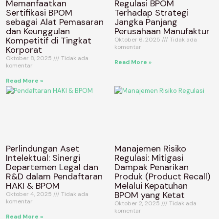
Memanfaatkan
Regulasi BPOM
Sertifikasi BPOM
Terhadap Strategi
sebagai Alat Pemasaran
Jangka Panjang
dan Keunggulan
Perusahaan Manufaktur
Kompetitif di Tingkat
Oktober 6, 2025
Tidak ada
komentar
Korporat
Oktober 8, 2025
Tidak ada
Read More »
komentar
Read More »
Perlindungan Aset
Manajemen Risiko
Intelektual: Sinergi
Regulasi: Mitigasi
Departemen Legal dan
Dampak Penarikan
R&D dalam Pendaftaran
Produk (Product Recall)
HAKI & BPOM
Melalui Kepatuhan
BPOM yang Ketat
Oktober 4, 2025
Tidak ada
komentar
Oktober 2, 2025
Tidak ada
komentar
Read More »