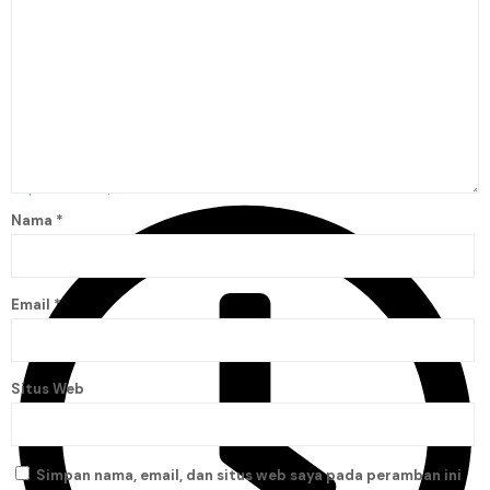
September 20, 2025
Nama
*
Email
*
Situs Web
Simpan nama, email, dan situs web saya pada peramban ini