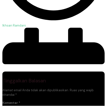
Ikhsan Ramdani
Tinggalkan Balasan
Alamat email Anda tidak akan dipublikasikan.
Ruas yang wajib
ditandai
*
Komentar
*