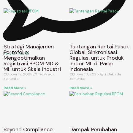
Strategi Manajemen
Tantangan Rantai Pasok
Portofolio:
Global: Sinkronisasi
No Comments
Mengoptimalkan
Regulasi untuk Produk
Registrasi BPOM MD &
Impor ML di Pasar
ML untuk Skala Industri
Indonesia
Oktober 12, 2025
Tidak ada
Oktober 10, 2025
Tidak ada
komentar
komentar
Read More »
Read More »
Beyond Compliance:
Dampak Perubahan