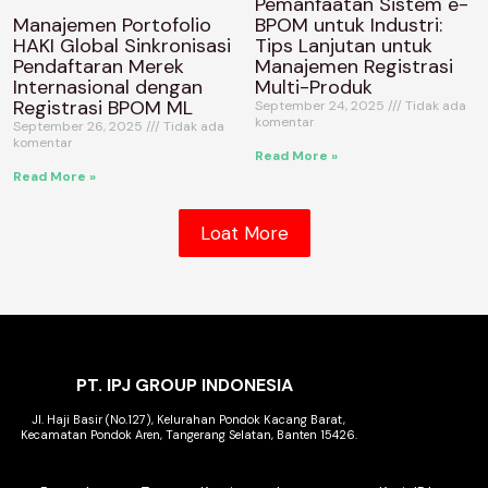
Pemanfaatan Sistem e-
Manajemen Portofolio
BPOM untuk Industri:
HAKI Global Sinkronisasi
Tips Lanjutan untuk
Pendaftaran Merek
Manajemen Registrasi
Internasional dengan
Multi-Produk
Registrasi BPOM ML
September 24, 2025
Tidak ada
komentar
September 26, 2025
Tidak ada
komentar
Read More »
Read More »
Loat More
PT. IPJ GROUP INDONESIA
Jl. Haji Basir (No.127), Kelurahan Pondok Kacang Barat,
Kecamatan Pondok Aren, Tangerang Selatan, Banten 15426.