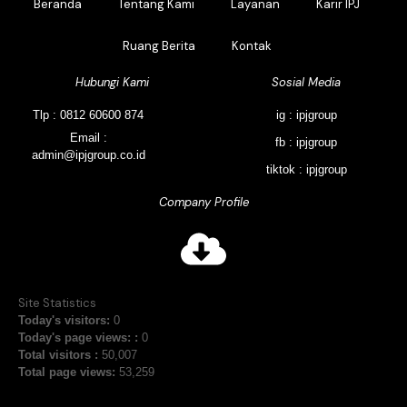
Beranda
Tentang Kami
Layanan
Karir IPJ
Ruang Berita
Kontak
Hubungi Kami
Sosial Media
Tlp : 0812 60600 874
ig : ipjgroup
Email :
fb : ipjgroup
admin@ipjgroup.co.id
tiktok : ipjgroup
Company Profile
Site Statistics
Today's visitors:
0
Today's page views: :
0
Total visitors :
50,007
Total page views:
53,259