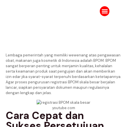
Tentang Kami
Karir IPJ
Ruang Berita
Lembaga pemerintah yang memiliki wewenang atas pengawasan
obat, makanan juga kosmetik di Indonesia adalah BPOM. BPOM
sangat berperan penting untuk menjamin kualitas, kehalalan
serta keamanan produk saat pengujian dan akan memberikan
izin edar jika syarat-syarat terpenuhi berdasarkan ketetapannya.
Agar proses pengurusan registrasi BPOM skala besar berjalan
lancar, siapkan persyaratan dokumen maupun regulasinya
dengan lengkap dan jelas.
youtube.com
Cara Cepat dan
Sukses Persetujuan