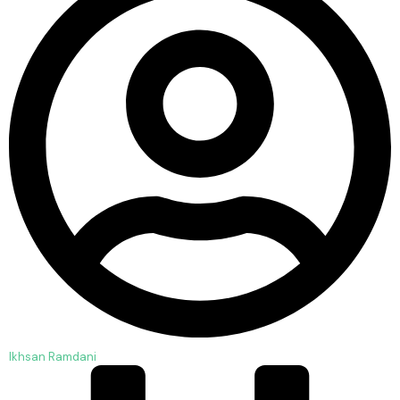
Ikhsan Ramdani