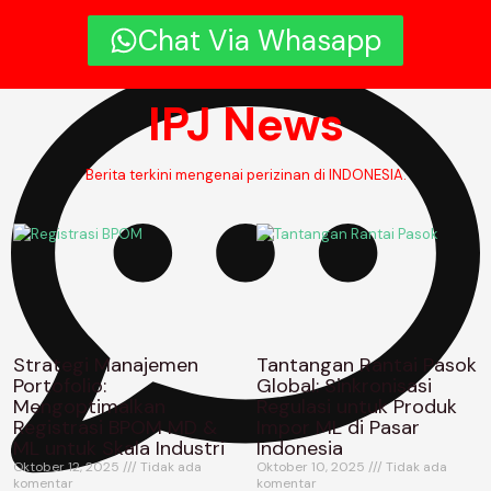
9:00 am
Chat Via Whasapp
IPJ News
Berita terkini mengenai perizinan di INDONESIA.
Strategi Manajemen
Tantangan Rantai Pasok
Portofolio:
Global: Sinkronisasi
Mengoptimalkan
Regulasi untuk Produk
Registrasi BPOM MD &
Impor ML di Pasar
ML untuk Skala Industri
Indonesia
Oktober 12, 2025
Tidak ada
Oktober 10, 2025
Tidak ada
komentar
komentar