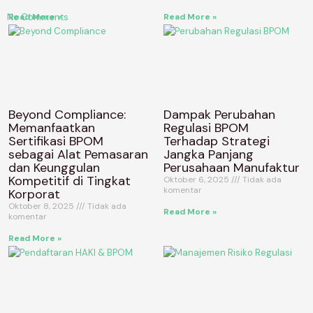
Read More »
Read More »
No Comments
Beyond Compliance:
Dampak Perubahan
Memanfaatkan
Regulasi BPOM
Sertifikasi BPOM
Terhadap Strategi
sebagai Alat Pemasaran
Jangka Panjang
dan Keunggulan
Perusahaan Manufaktur
Kompetitif di Tingkat
Oktober 6, 2025
Tidak ada
komentar
Korporat
Oktober 8, 2025
Tidak ada
Read More »
komentar
Read More »