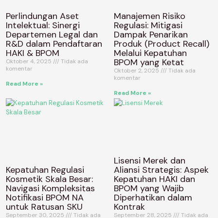
Perlindungan Aset
Manajemen Risiko
Intelektual: Sinergi
Regulasi: Mitigasi
Departemen Legal dan
Dampak Penarikan
R&D dalam Pendaftaran
Produk (Product Recall)
HAKI & BPOM
Melalui Kepatuhan
BPOM yang Ketat
Oktober 4, 2025
Tidak ada
komentar
Oktober 2, 2025
Tidak ada
komentar
Read More »
Read More »
Lisensi Merek dan
Kepatuhan Regulasi
Aliansi Strategis: Aspek
Kosmetik Skala Besar:
Kepatuhan HAKI dan
Navigasi Kompleksitas
BPOM yang Wajib
Notifikasi BPOM NA
Diperhatikan dalam
untuk Ratusan SKU
Kontrak
September 30, 2025
Tidak ada
September 28, 2025
Tidak ada