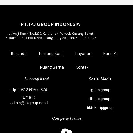
PT. IPJ GROUP INDONESIA
Jl. Haji Basir (No.127), Kelurahan Pondok Kacang Barat,
Kecamatan Pondok Aren, Tangerang Selatan, Banten 15426.
Beranda
Tentang Kami
Layanan
Karir IPJ
Ruang Berita
Kontak
Hubungi Kami
Sosial Media
Tlp : 0812 60600 874
ig : ipjgroup
Email :
fb : ipjgroup
admin@ipjgroup.co.id
tiktok : ipjgroup
Company Profile