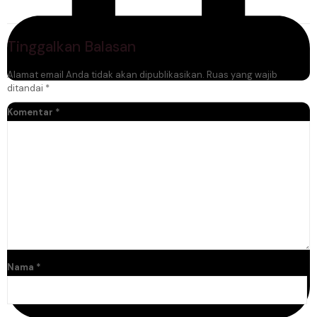
Tinggalkan Balasan
Alamat email Anda tidak akan dipublikasikan.
Ruas yang wajib
ditandai
*
Komentar
*
Nama
*