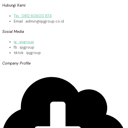
Hubungi Kami
Tlp : 0812 60600 874
Email : admin@ipjgroup.co.id
Sosial Media
ig : ipjgroup
fb : ipjgroup
tiktok : ipjgroup
Company Profile