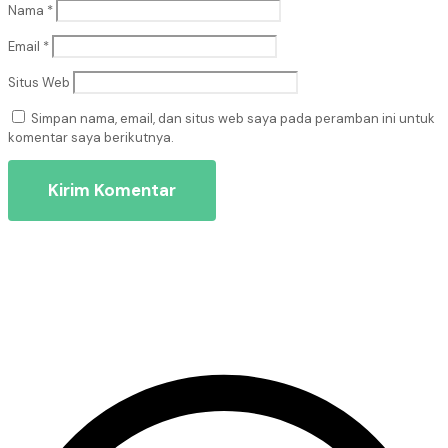
Nama
*
Email
*
Situs Web
Simpan nama, email, dan situs web saya pada peramban ini untuk
komentar saya berikutnya.
KONSULTASI SEKARANG GRATIS !!!!!!!!!
Silahkan Hubungi Kami Via Telepon dan Chat
Via WA