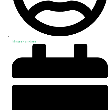
Ikhsan Ramdani