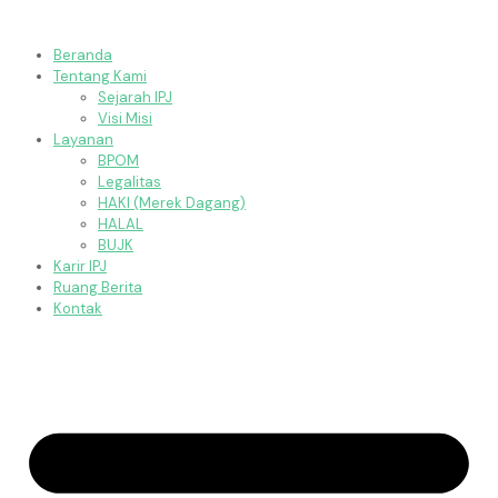
Beranda
Tentang Kami
Sejarah IPJ
Visi Misi
Layanan
BPOM
Legalitas
HAKI (Merek Dagang)
HALAL
BUJK
Karir IPJ
Ruang Berita
Kontak