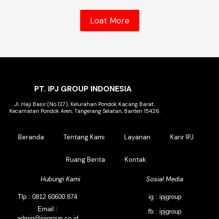
Loat More
PT. IPJ GROUP INDONESIA
Jl. Haji Basir (No.127), Kelurahan Pondok Kacang Barat,
Kecamatan Pondok Aren, Tangerang Selatan, Banten 15426.
Beranda
Tentang Kami
Layanan
Karir IPJ
Ruang Berita
Kontak
Hubungi Kami
Sosial Media
Tlp : 0812 60600 874
ig : ipjgroup
Email :
fb : ipjgroup
admin@ipjgroup.co.id