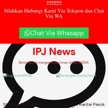
!!!!!!!!!
Silahkan Hubungi Kami Via Telepon dan Chat
Via WA
3:15 pm
Chat Via Whasapp
IPJ News
Berita terkini mengenai perizinan di INDONESIA.
Strategi Manajemen
Tantangan Rantai Pasok