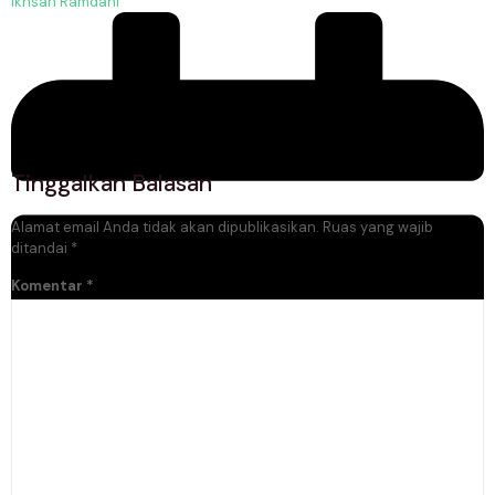
Ikhsan Ramdani
Tinggalkan Balasan
Alamat email Anda tidak akan dipublikasikan.
Ruas yang wajib
ditandai
*
Komentar
*