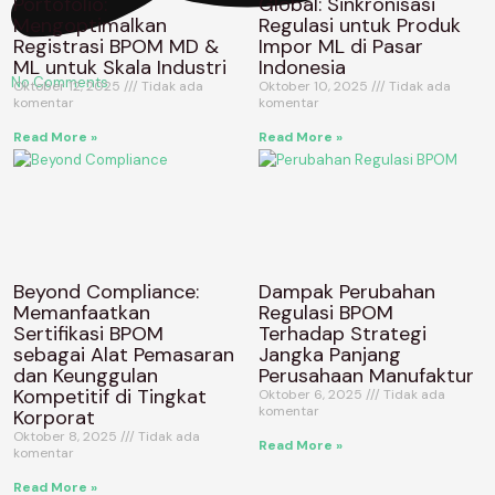
Portofolio:
Global: Sinkronisasi
Mengoptimalkan
Regulasi untuk Produk
Registrasi BPOM MD &
Impor ML di Pasar
ML untuk Skala Industri
Indonesia
No Comments
Oktober 12, 2025
Tidak ada
Oktober 10, 2025
Tidak ada
komentar
komentar
Read More »
Read More »
Beyond Compliance:
Dampak Perubahan
Memanfaatkan
Regulasi BPOM
Sertifikasi BPOM
Terhadap Strategi
sebagai Alat Pemasaran
Jangka Panjang
dan Keunggulan
Perusahaan Manufaktur
Kompetitif di Tingkat
Oktober 6, 2025
Tidak ada
komentar
Korporat
Oktober 8, 2025
Tidak ada
Read More »
komentar
Read More »