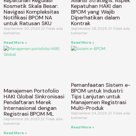
Kepatuhan Regulasi
Aliansi Strategis: Aspek
Kosmetik Skala Besar:
Kepatuhan HAKI dan
Navigasi Kompleksitas
BPOM yang Wajib
Notifikasi BPOM NA
Diperhatikan dalam
untuk Ratusan SKU
Kontrak
September 30, 2025
Tidak ada
September 28, 2025
Tidak ada
komentar
komentar
Read More »
Read More »
Pemanfaatan Sistem e-
Manajemen Portofolio
BPOM untuk Industri:
HAKI Global Sinkronisasi
Tips Lanjutan untuk
Pendaftaran Merek
Manajemen Registrasi
Internasional dengan
Multi-Produk
Registrasi BPOM ML
September 24, 2025
Tidak ada
komentar
September 26, 2025
Tidak ada
komentar
Read More »
Read More »