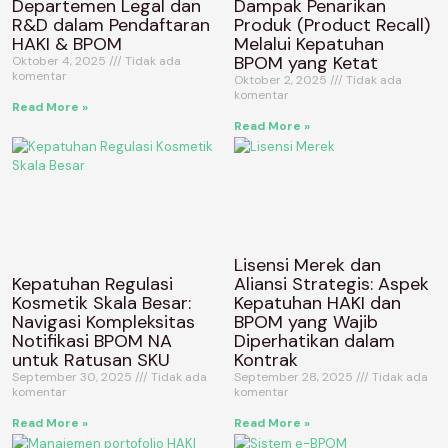
Departemen Legal dan
Dampak Penarikan
R&D dalam Pendaftaran
Produk (Product Recall)
HAKI & BPOM
Melalui Kepatuhan
BPOM yang Ketat
Oktober 4, 2025
Tidak ada
komentar
Oktober 2, 2025
Tidak ada
komentar
Read More »
Read More »
Lisensi Merek dan
Kepatuhan Regulasi
Aliansi Strategis: Aspek
Kosmetik Skala Besar:
Kepatuhan HAKI dan
Navigasi Kompleksitas
BPOM yang Wajib
Notifikasi BPOM NA
Diperhatikan dalam
untuk Ratusan SKU
Kontrak
September 30, 2025
Tidak ada
September 28, 2025
Tidak ada
komentar
komentar
Read More »
Read More »