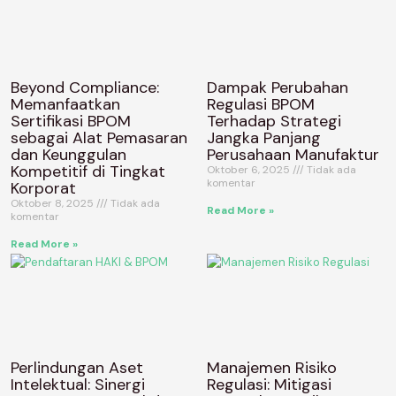
Beyond Compliance:
Dampak Perubahan
Memanfaatkan
Regulasi BPOM
Sertifikasi BPOM
Terhadap Strategi
sebagai Alat Pemasaran
Jangka Panjang
dan Keunggulan
Perusahaan Manufaktur
Kompetitif di Tingkat
Oktober 6, 2025
Tidak ada
komentar
Korporat
Oktober 8, 2025
Tidak ada
Read More »
komentar
Read More »
Perlindungan Aset
Manajemen Risiko
Intelektual: Sinergi
Regulasi: Mitigasi