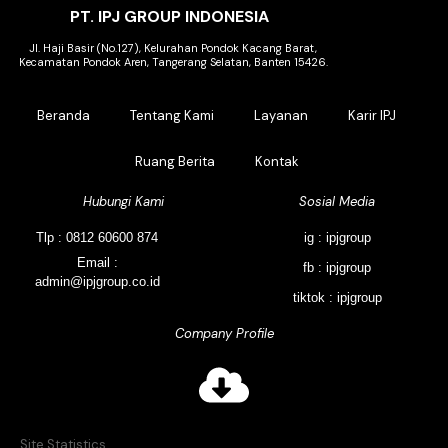
PT. IPJ GROUP INDONESIA
Jl. Haji Basir (No.127), Kelurahan Pondok Kacang Barat,
Kecamatan Pondok Aren, Tangerang Selatan, Banten 15426.
Beranda
Tentang Kami
Layanan
Karir IPJ
Ruang Berita
Kontak
Hubungi Kami
Sosial Media
Tlp : 0812 60600 874
ig : ipjgroup
Email :
fb : ipjgroup
admin@ipjgroup.co.id
tiktok : ipjgroup
Company Profile
Site Statistics