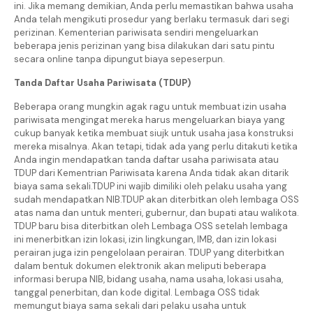
ini. Jika memang demikian, Anda perlu memastikan bahwa usaha
Anda telah mengikuti prosedur yang berlaku termasuk dari segi
perizinan. Kementerian pariwisata sendiri mengeluarkan
beberapa jenis perizinan yang bisa dilakukan dari satu pintu
secara online tanpa dipungut biaya sepeserpun.
Tanda Daftar Usaha Pariwisata (TDUP)
Beberapa orang mungkin agak ragu untuk membuat izin usaha
pariwisata mengingat mereka harus mengeluarkan biaya yang
cukup banyak ketika membuat siujk untuk usaha jasa konstruksi
mereka misalnya. Akan tetapi, tidak ada yang perlu ditakuti ketika
Anda ingin mendapatkan tanda daftar usaha pariwisata atau
TDUP dari Kementrian Pariwisata karena Anda tidak akan ditarik
biaya sama sekali.TDUP ini wajib dimiliki oleh pelaku usaha yang
sudah mendapatkan NIB.TDUP akan diterbitkan oleh lembaga OSS
atas nama dan untuk menteri, gubernur, dan bupati atau walikota.
TDUP baru bisa diterbitkan oleh Lembaga OSS setelah lembaga
ini menerbitkan izin lokasi, izin lingkungan, IMB, dan izin lokasi
perairan juga izin pengelolaan perairan. TDUP yang diterbitkan
dalam bentuk dokumen elektronik akan meliputi beberapa
informasi berupa NIB, bidang usaha, nama usaha, lokasi usaha,
tanggal penerbitan, dan kode digital. Lembaga OSS tidak
memungut biaya sama sekali dari pelaku usaha untuk