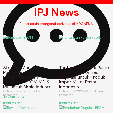
IPJ News
Berita terkini mengenai perizinan di INDONESIA.
Strategi Manajemen
Tantangan Rantai Pasok
Portofolio:
Global: Sinkronisasi
Mengoptimalkan
Regulasi untuk Produk
Registrasi BPOM MD &
Impor ML di Pasar
ML untuk Skala Industri
Indonesia
Oktober 12, 2025
Tidak ada
Oktober 10, 2025
Tidak ada
komentar
komentar
No Comments
Read More »
Read More »