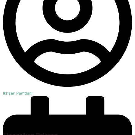
Ikhsan Ramdani