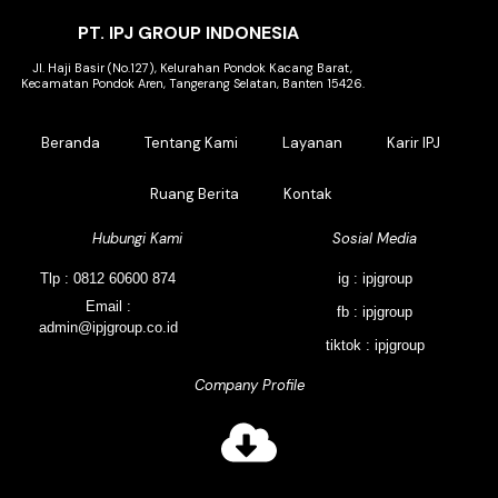
PT. IPJ GROUP INDONESIA
Jl. Haji Basir (No.127), Kelurahan Pondok Kacang Barat,
Kecamatan Pondok Aren, Tangerang Selatan, Banten 15426.
Beranda
Tentang Kami
Layanan
Karir IPJ
Ruang Berita
Kontak
Hubungi Kami
Sosial Media
Tlp : 0812 60600 874
ig : ipjgroup
Email :
fb : ipjgroup
admin@ipjgroup.co.id
tiktok : ipjgroup
Company Profile