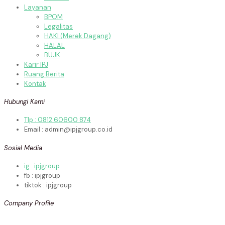
Layanan
BPOM
Legalitas
HAKI (Merek Dagang)
HALAL
BUJK
Karir IPJ
Ruang Berita
Kontak
Hubungi Kami
Tlp : 0812 60600 874
Email : admin@ipjgroup.co.id
Sosial Media
ig : ipjgroup
fb : ipjgroup
tiktok : ipjgroup
Company Profile