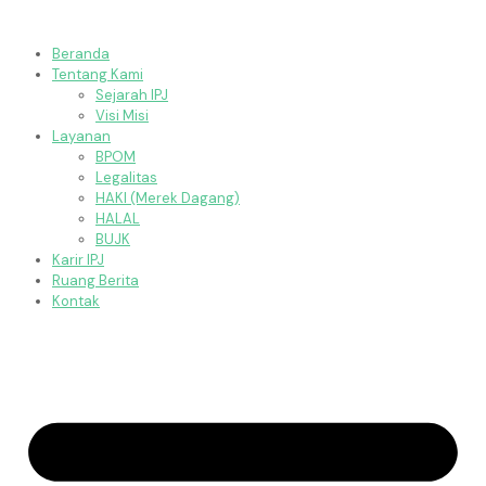
Beranda
Tentang Kami
Sejarah IPJ
Visi Misi
Layanan
BPOM
Legalitas
HAKI (Merek Dagang)
HALAL
BUJK
Karir IPJ
Ruang Berita
Kontak