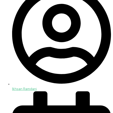
Ikhsan Ramdani