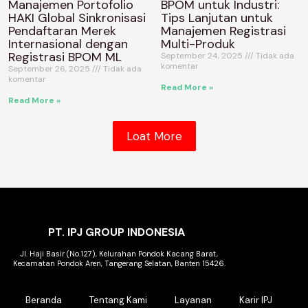
Manajemen Portofolio
BPOM untuk Industri:
HAKI Global Sinkronisasi
Tips Lanjutan untuk
Pendaftaran Merek
Manajemen Registrasi
Internasional dengan
Multi-Produk
Registrasi BPOM ML
September 24, 2025
Tidak ada
komentar
September 26, 2025
Tidak ada
komentar
Read More »
Read More »
Loat More
PT. IPJ GROUP INDONESIA
Jl. Haji Basir (No.127), Kelurahan Pondok Kacang Barat,
Kecamatan Pondok Aren, Tangerang Selatan, Banten 15426.
Beranda
Tentang Kami
Layanan
Karir IPJ