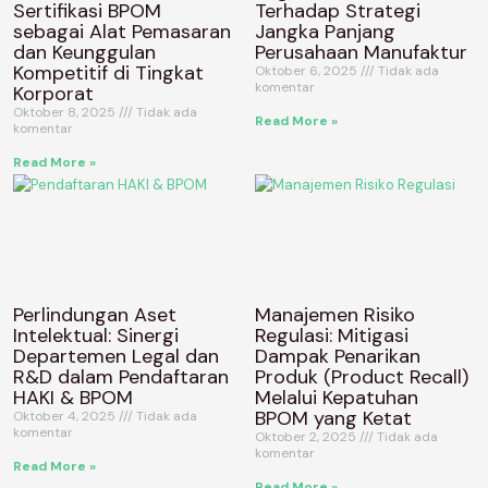
Sertifikasi BPOM
Terhadap Strategi
sebagai Alat Pemasaran
Jangka Panjang
dan Keunggulan
Perusahaan Manufaktur
Kompetitif di Tingkat
Oktober 6, 2025
Tidak ada
komentar
Korporat
Oktober 8, 2025
Tidak ada
Read More »
komentar
Read More »
Perlindungan Aset
Manajemen Risiko
Intelektual: Sinergi
Regulasi: Mitigasi
Departemen Legal dan
Dampak Penarikan
R&D dalam Pendaftaran
Produk (Product Recall)
HAKI & BPOM
Melalui Kepatuhan
BPOM yang Ketat
Oktober 4, 2025
Tidak ada
komentar
Oktober 2, 2025
Tidak ada
komentar
Read More »
Read More »