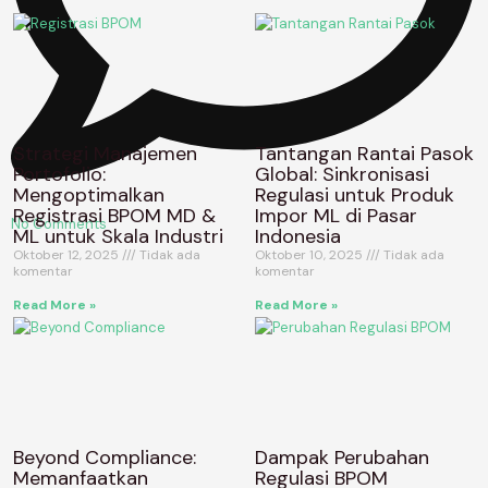
Strategi Manajemen
Tantangan Rantai Pasok
Portofolio:
Global: Sinkronisasi
Mengoptimalkan
Regulasi untuk Produk
Registrasi BPOM MD &
Impor ML di Pasar
No Comments
ML untuk Skala Industri
Indonesia
Oktober 12, 2025
Tidak ada
Oktober 10, 2025
Tidak ada
komentar
komentar
Read More »
Read More »
Beyond Compliance:
Dampak Perubahan
Memanfaatkan
Regulasi BPOM