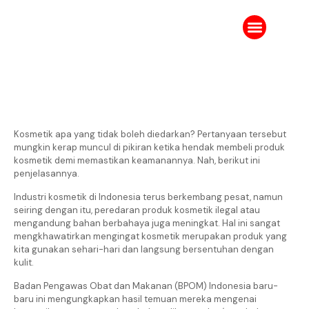
Tentang Kami
Karir IPJ
Ruang Berita
Kosmetik apa yang tidak boleh diedarkan? Pertanyaan tersebut
mungkin kerap muncul di pikiran ketika hendak membeli produk
kosmetik demi memastikan keamanannya. Nah, berikut ini
penjelasannya.
Industri kosmetik di Indonesia terus berkembang pesat, namun
seiring dengan itu, peredaran produk kosmetik ilegal atau
mengandung bahan berbahaya juga meningkat. Hal ini sangat
mengkhawatirkan mengingat kosmetik merupakan produk yang
kita gunakan sehari-hari dan langsung bersentuhan dengan
kulit.
Badan Pengawas Obat dan Makanan (BPOM) Indonesia baru-
baru ini mengungkapkan hasil temuan mereka mengenai