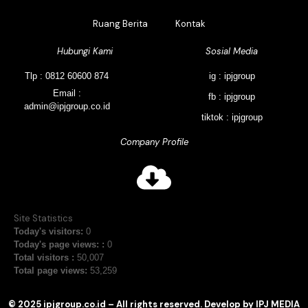
Ruang Berita
Kontak
Hubungi Kami
Sosial Media
Tlp : 0812 60600 874
ig : ipjgroup
Email :
fb : ipjgroup
admin@ipjgroup.co.id
tiktok : ipjgroup
Company Profile
Site Statistics
Today's visitors:
0
Today's page views: :
0
Total visitors :
50,007
Total page views:
53,259
© 2025 ipjgroup.co.id – All rights reserved. Develop by IPJ MEDIA